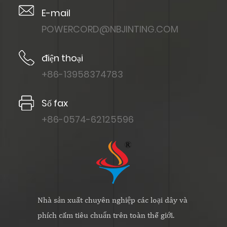
E-mail
POWERCORD@NBJINTING.COM
điện thoại
+86-13958374783
Số fax
+86-0574-62125596
Nhà sản xuất chuyên nghiệp các loại dây và
phích cắm tiêu chuẩn trên toàn thế giới.